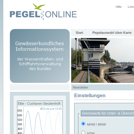
Hilfe
Link
Start
Pegelauswahl über Karte
Newsletter
Einstellungen
Elbe - Cuxhaven Steubenhöft
Grenzwerte für Unter- & Übersc
MHW / MNW
HSW