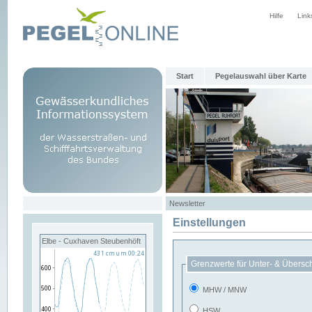
Hilfe
Link
Start
Pegelauswahl über Karte
Newsletter
Einstellungen
Elbe - Cuxhaven Steubenhöft
Grenzwerte für Unter- & Übersc
MHW / MNW
HSW