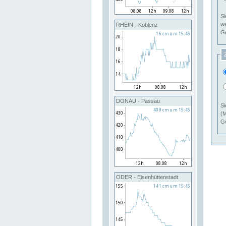
Si
RHEIN - Koblenz
Ge
DONAU - Passau
Si
(M
Ge
ODER - Eisenhüttenstadt