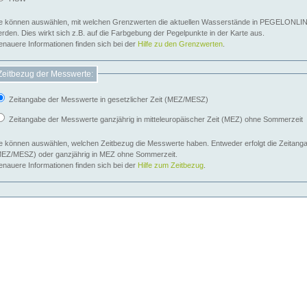
e können auswählen, mit welchen Grenzwerten die aktuellen Wasserstände in PEGELONLIN
werden. Dies wirkt sich z.B. auf die Farbgebung der Pegelpunkte in der Karte aus.
nauere Informationen finden sich bei der
Hilfe zu den Grenzwerten
.
Zeitbezug der Messwerte:
Zeitangabe der Messwerte in gesetzlicher Zeit (MEZ/MESZ)
Zeitangabe der Messwerte ganzjährig in mitteleuropäischer Zeit (MEZ) ohne Sommerzeit
e können auswählen, welchen Zeitbezug die Messwerte haben. Entweder erfolgt die Zeitangab
EZ/MESZ) oder ganzjährig in MEZ ohne Sommerzeit.
nauere Informationen finden sich bei der
Hilfe zum Zeitbezug
.