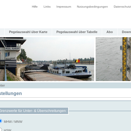
Hilfe
Links
Impressum
Nutzungsbedingungen
Datenschutz
Pegelauswahl über Karte
Pegelauswahl über Tabelle
Abo
Down
tter
stellungen
Grenzwerte für Unter- & Überschreitungen:
MHW / MNW
HSW