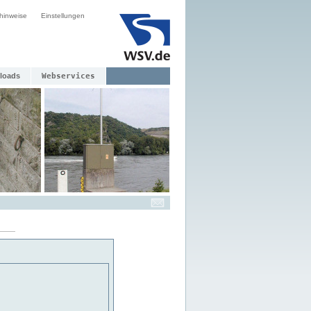
hinweise
Einstellungen
loads
Webservices