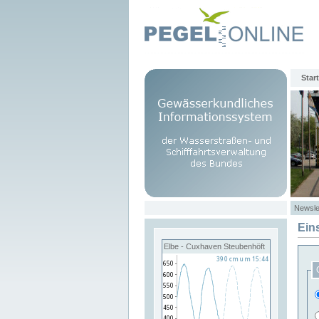
Start
Newsle
Ein
Elbe - Cuxhaven Steubenhöft