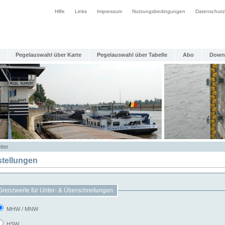
Hilfe
Links
Impressum
Nutzungsbedingungen
Datenschutz
Pegelauswahl über Karte
Pegelauswahl über Tabelle
Abo
Down
tter
stellungen
Grenzwerte für Unter- & Überschreitungen:
MHW / MNW
HSW