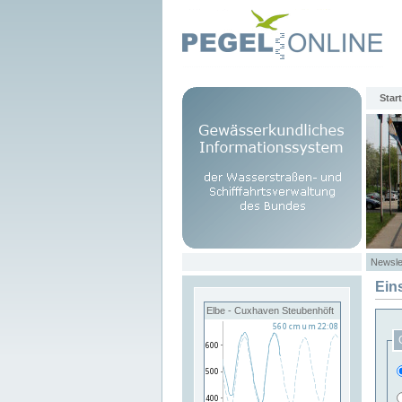
Start
Newsle
Ein
Elbe - Cuxhaven Steubenhöft