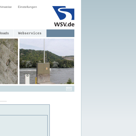
hinweise
Einstellungen
loads
Webservices