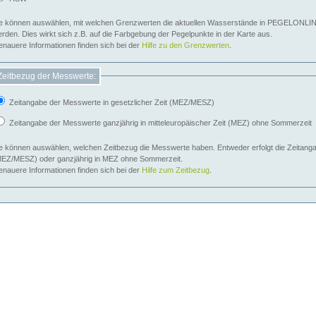
e können auswählen, mit welchen Grenzwerten die aktuellen Wasserstände in PEGELONLIN
werden. Dies wirkt sich z.B. auf die Farbgebung der Pegelpunkte in der Karte aus.
nauere Informationen finden sich bei der
Hilfe zu den Grenzwerten
.
Zeitbezug der Messwerte:
Zeitangabe der Messwerte in gesetzlicher Zeit (MEZ/MESZ)
Zeitangabe der Messwerte ganzjährig in mitteleuropäischer Zeit (MEZ) ohne Sommerzeit
e können auswählen, welchen Zeitbezug die Messwerte haben. Entweder erfolgt die Zeitangab
EZ/MESZ) oder ganzjährig in MEZ ohne Sommerzeit.
nauere Informationen finden sich bei der
Hilfe zum Zeitbezug
.