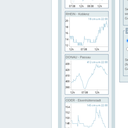
Si
RHEIN - Koblenz
Ge
DONAU - Passau
Si
(M
Ge
ODER - Eisenhüttenstadt