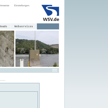
hinweise
Einstellungen
loads
Webservices