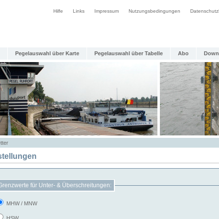
Hilfe
Links
Impressum
Nutzungsbedingungen
Datenschutz
Pegelauswahl über Karte
Pegelauswahl über Tabelle
Abo
Down
tter
stellungen
Grenzwerte für Unter- & Überschreitungen:
MHW / MNW
HSW