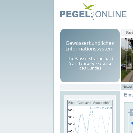
Start
Newsle
Ein
Elbe - Cuxhaven Steubenhöft