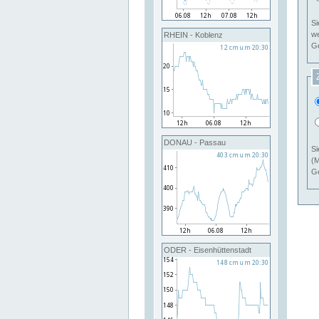
Si
RHEIN - Koblenz
Ge
DONAU - Passau
Si
(M
Ge
ODER - Eisenhüttenstadt