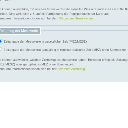
e können auswählen, mit welchen Grenzwerten die aktuellen Wasserstände in PEGELONLIN
werden. Dies wirkt sich z.B. auf die Farbgebung der Pegelpunkte in der Karte aus.
nauere Informationen finden sich bei der
Hilfe zu den Grenzwerten
.
Zeitbezug der Messwerte:
Zeitangabe der Messwerte in gesetzlicher Zeit (MEZ/MESZ)
Zeitangabe der Messwerte ganzjährig in mitteleuropäischer Zeit (MEZ) ohne Sommerzeit
e können auswählen, welchen Zeitbezug die Messwerte haben. Entweder erfolgt die Zeitangab
EZ/MESZ) oder ganzjährig in MEZ ohne Sommerzeit.
nauere Informationen finden sich bei der
Hilfe zum Zeitbezug
.