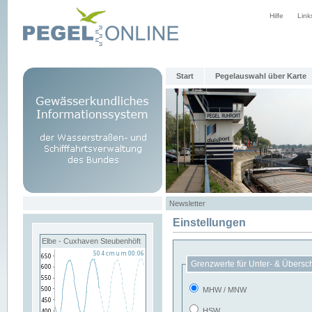
Hilfe
Link
Start
Pegelauswahl über Karte
Newsletter
Einstellungen
Elbe - Cuxhaven Steubenhöft
Grenzwerte für Unter- & Übersc
MHW / MNW
HSW