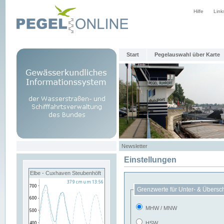
Hilfe
Link
Start
Pegelauswahl über Karte
Newsletter
Einstellungen
Elbe - Cuxhaven Steubenhöft
Grenzwerte für Unter- & Übersc
MHW / MNW
HSW