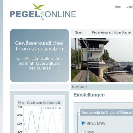
Hilfe
Link
Start
Pegelauswahl über Karte
Newsletter
Einstellungen
Elbe - Cuxhaven Steubenhöft
Grenzwerte für Unter- & Übersc
MHW / MNW
HSW