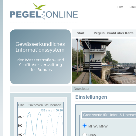
Hilfe
Link
Start
Pegelauswahl über Karte
Newsletter
Einstellungen
Elbe - Cuxhaven Steubenhöft
Grenzwerte für Unter- & Übersc
MHW / MNW
HSW