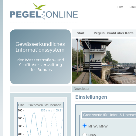
Hilfe
Link
Start
Pegelauswahl über Karte
Newsletter
Einstellungen
Elbe - Cuxhaven Steubenhöft
Grenzwerte für Unter- & Übersc
MHW / MNW
HSW