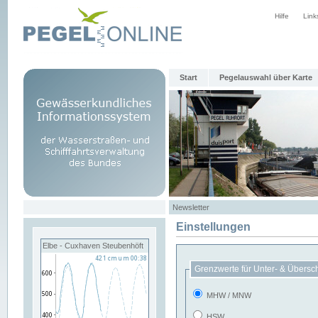
Hilfe
Link
Start
Pegelauswahl über Karte
Newsletter
Einstellungen
Elbe - Cuxhaven Steubenhöft
Grenzwerte für Unter- & Übersc
MHW / MNW
HSW