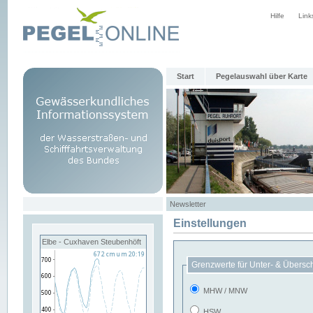
Hilfe
Link
Start
Pegelauswahl über Karte
Newsletter
Einstellungen
Elbe - Cuxhaven Steubenhöft
Grenzwerte für Unter- & Übersc
MHW / MNW
HSW