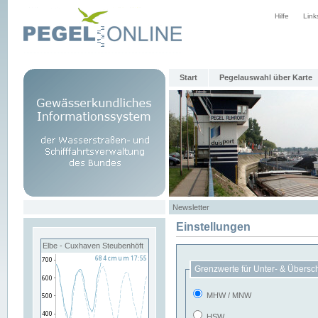
Hilfe
Link
Start
Pegelauswahl über Karte
Newsletter
Einstellungen
Elbe - Cuxhaven Steubenhöft
Grenzwerte für Unter- & Übersc
MHW / MNW
HSW