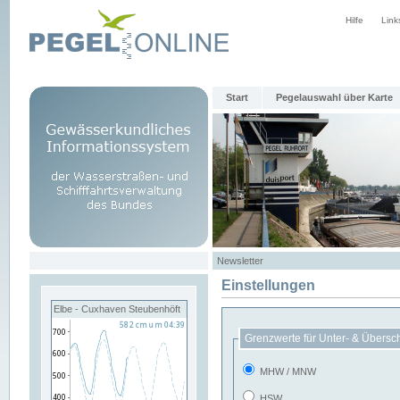
Hilfe
Link
Start
Pegelauswahl über Karte
Newsletter
Einstellungen
Elbe - Cuxhaven Steubenhöft
Grenzwerte für Unter- & Übersc
MHW / MNW
HSW