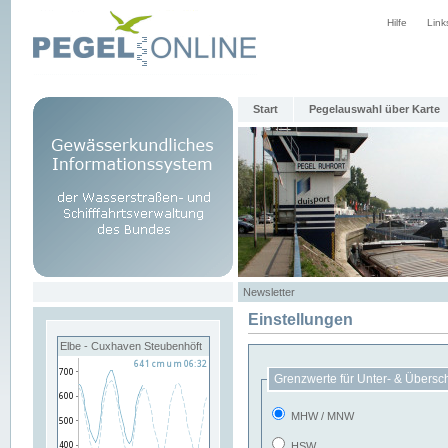
Hilfe
Link
Start
Pegelauswahl über Karte
Newsletter
Einstellungen
Elbe - Cuxhaven Steubenhöft
Grenzwerte für Unter- & Übersc
MHW / MNW
HSW