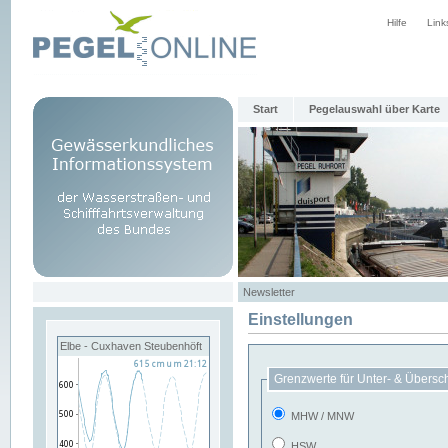
Hilfe
Link
Start
Pegelauswahl über Karte
Newsletter
Einstellungen
Elbe - Cuxhaven Steubenhöft
Grenzwerte für Unter- & Übersc
MHW / MNW
HSW