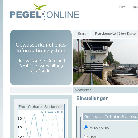
Hilfe
Link
Start
Pegelauswahl über Karte
Newsletter
Einstellungen
Elbe - Cuxhaven Steubenhöft
Grenzwerte für Unter- & Übersc
MHW / MNW
HSW