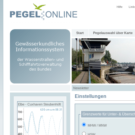
Hilfe
Link
Start
Pegelauswahl über Karte
Newsletter
Einstellungen
Elbe - Cuxhaven Steubenhöft
Grenzwerte für Unter- & Übersc
MHW / MNW
HSW