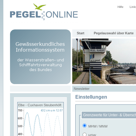
Hilfe
Link
Start
Pegelauswahl über Karte
Newsletter
Einstellungen
Elbe - Cuxhaven Steubenhöft
Grenzwerte für Unter- & Übersc
MHW / MNW
HSW