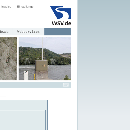
hinweise
Einstellungen
loads
Webservices