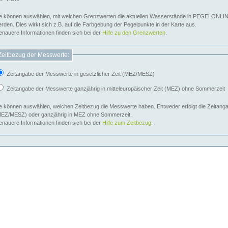
e können auswählen, mit welchen Grenzwerten die aktuellen Wasserstände in PEGELONLIN
werden. Dies wirkt sich z.B. auf die Farbgebung der Pegelpunkte in der Karte aus.
nauere Informationen finden sich bei der
Hilfe zu den Grenzwerten
.
Zeitbezug der Messwerte:
Zeitangabe der Messwerte in gesetzlicher Zeit (MEZ/MESZ)
Zeitangabe der Messwerte ganzjährig in mitteleuropäischer Zeit (MEZ) ohne Sommerzeit
e können auswählen, welchen Zeitbezug die Messwerte haben. Entweder erfolgt die Zeitangab
EZ/MESZ) oder ganzjährig in MEZ ohne Sommerzeit.
nauere Informationen finden sich bei der
Hilfe zum Zeitbezug
.