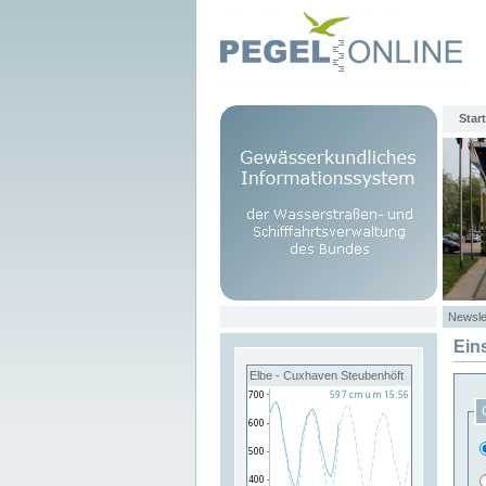
Start
Newsle
Ein
Elbe - Cuxhaven Steubenhöft