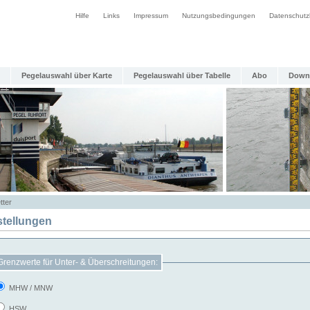
Hilfe
Links
Impressum
Nutzungsbedingungen
Datenschutz
Pegelauswahl über Karte
Pegelauswahl über Tabelle
Abo
Down
tter
stellungen
Grenzwerte für Unter- & Überschreitungen:
MHW / MNW
HSW