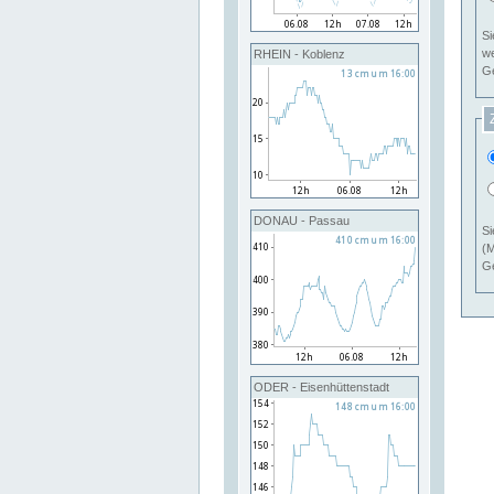
Si
RHEIN - Koblenz
Ge
DONAU - Passau
Si
(M
Ge
ODER - Eisenhüttenstadt