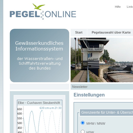
Hilfe
Link
Start
Pegelauswahl über Karte
Newsletter
Einstellungen
Elbe - Cuxhaven Steubenhöft
Grenzwerte für Unter- & Übersc
MHW / MNW
HSW