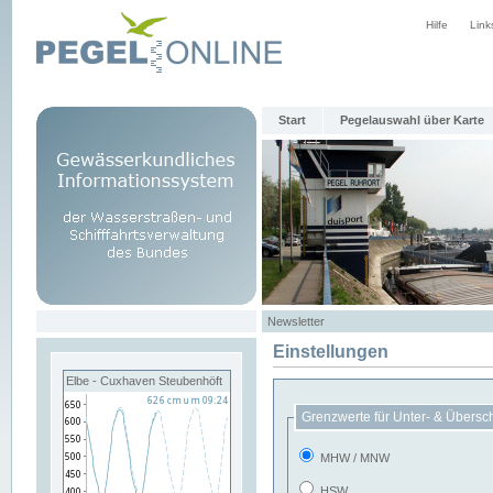
Hilfe
Link
Start
Pegelauswahl über Karte
Newsletter
Einstellungen
Elbe - Cuxhaven Steubenhöft
Grenzwerte für Unter- & Übersc
MHW / MNW
HSW