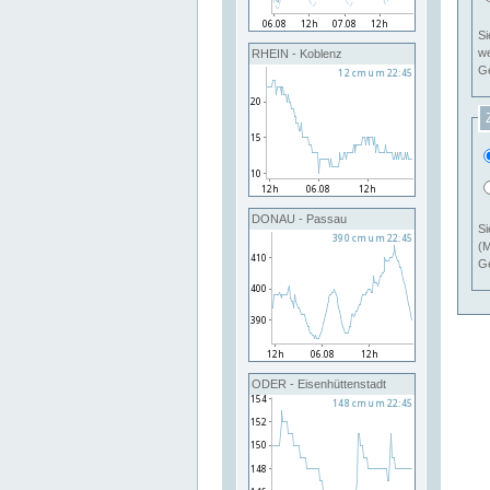
Si
RHEIN - Koblenz
Ge
DONAU - Passau
Si
(M
Ge
ODER - Eisenhüttenstadt