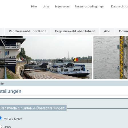
Hilfe
Links
Impressum
Nutzungsbedingungen
Datenschutz
Pegelauswahl über Karte
Pegelauswahl über Tabelle
Abo
Down
tter
stellungen
Grenzwerte für Unter- & Überschreitungen:
MHW / MNW
HSW