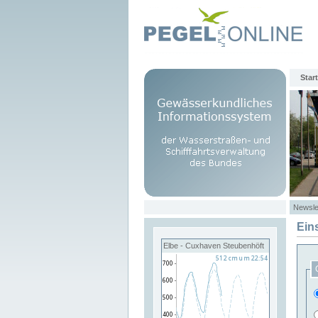
Start
Newsle
Ein
Elbe - Cuxhaven Steubenhöft