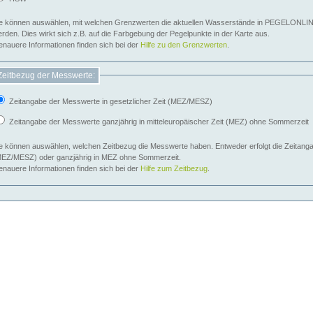
e können auswählen, mit welchen Grenzwerten die aktuellen Wasserstände in PEGELONLIN
werden. Dies wirkt sich z.B. auf die Farbgebung der Pegelpunkte in der Karte aus.
nauere Informationen finden sich bei der
Hilfe zu den Grenzwerten
.
Zeitbezug der Messwerte:
Zeitangabe der Messwerte in gesetzlicher Zeit (MEZ/MESZ)
Zeitangabe der Messwerte ganzjährig in mitteleuropäischer Zeit (MEZ) ohne Sommerzeit
e können auswählen, welchen Zeitbezug die Messwerte haben. Entweder erfolgt die Zeitangab
EZ/MESZ) oder ganzjährig in MEZ ohne Sommerzeit.
nauere Informationen finden sich bei der
Hilfe zum Zeitbezug
.