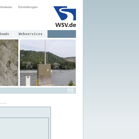
hinweise
Einstellungen
loads
Webservices