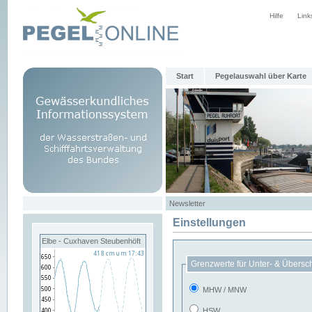
Hilfe
Link
Start
Pegelauswahl über Karte
Newsletter
Einstellungen
Elbe - Cuxhaven Steubenhöft
Grenzwerte für Unter- & Übersc
MHW / MNW
HSW