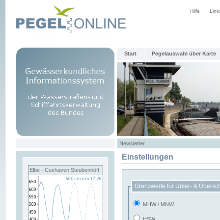
Hilfe
Link
Start
Pegelauswahl über Karte
Newsletter
Einstellungen
Elbe - Cuxhaven Steubenhöft
Grenzwerte für Unter- & Übersc
MHW / MNW
HSW