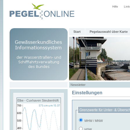
Hilfe
Link
Start
Pegelauswahl über Karte
Newsletter
Einstellungen
Elbe - Cuxhaven Steubenhöft
Grenzwerte für Unter- & Übersc
MHW / MNW
HSW