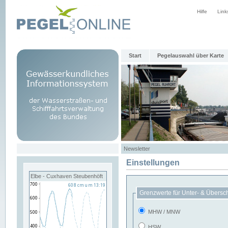
Hilfe
Link
Start
Pegelauswahl über Karte
Newsletter
Einstellungen
Elbe - Cuxhaven Steubenhöft
Grenzwerte für Unter- & Übersc
MHW / MNW
HSW