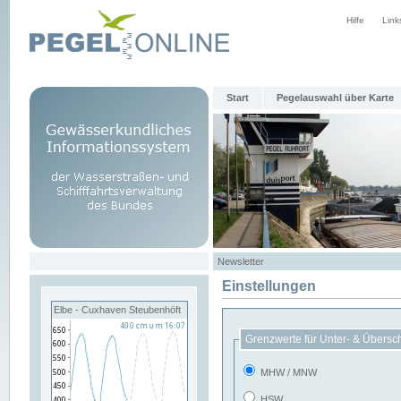
Hilfe
Link
Start
Pegelauswahl über Karte
Newsletter
Einstellungen
Elbe - Cuxhaven Steubenhöft
Grenzwerte für Unter- & Übersc
MHW / MNW
HSW