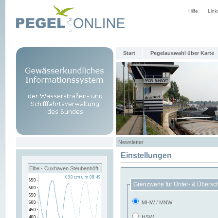
Hilfe
Link
Start
Pegelauswahl über Karte
Newsletter
Einstellungen
Elbe - Cuxhaven Steubenhöft
Grenzwerte für Unter- & Übersc
MHW / MNW
HSW