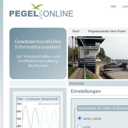
Hilfe
Link
Start
Pegelauswahl über Karte
Newsletter
Einstellungen
Elbe - Cuxhaven Steubenhöft
Grenzwerte für Unter- & Übersc
MHW / MNW
HSW