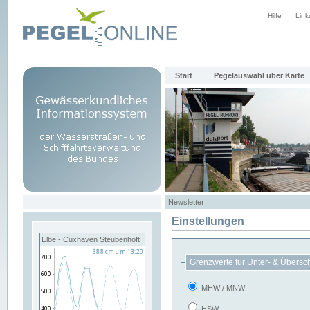
Hilfe
Link
Start
Pegelauswahl über Karte
Newsletter
Einstellungen
Elbe - Cuxhaven Steubenhöft
Grenzwerte für Unter- & Übersc
MHW / MNW
HSW