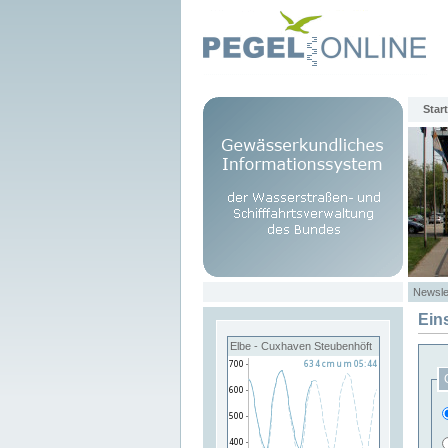
Start
Newsle
Ein
Elbe - Cuxhaven Steubenhöft