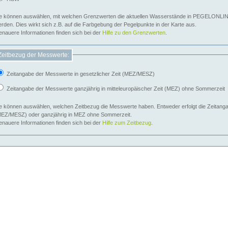
e können auswählen, mit welchen Grenzwerten die aktuellen Wasserstände in PEGELONLIN
werden. Dies wirkt sich z.B. auf die Farbgebung der Pegelpunkte in der Karte aus.
nauere Informationen finden sich bei der
Hilfe zu den Grenzwerten
.
Zeitbezug der Messwerte:
Zeitangabe der Messwerte in gesetzlicher Zeit (MEZ/MESZ)
Zeitangabe der Messwerte ganzjährig in mitteleuropäischer Zeit (MEZ) ohne Sommerzeit
e können auswählen, welchen Zeitbezug die Messwerte haben. Entweder erfolgt die Zeitangab
EZ/MESZ) oder ganzjährig in MEZ ohne Sommerzeit.
nauere Informationen finden sich bei der
Hilfe zum Zeitbezug
.