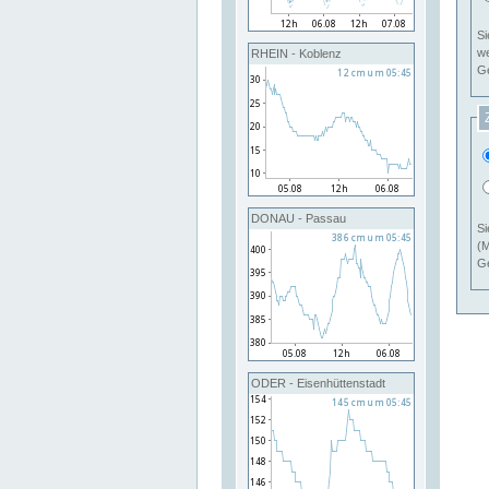
Si
RHEIN - Koblenz
Ge
DONAU - Passau
Si
(M
Ge
ODER - Eisenhüttenstadt