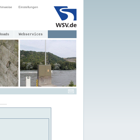
hinweise
Einstellungen
loads
Webservices