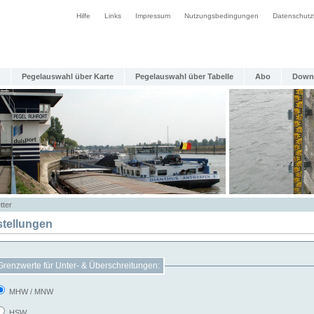
Hilfe
Links
Impressum
Nutzungsbedingungen
Datenschutz
Pegelauswahl über Karte
Pegelauswahl über Tabelle
Abo
Down
tter
stellungen
Grenzwerte für Unter- & Überschreitungen:
MHW / MNW
HSW