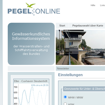
Hilfe
Link
Start
Pegelauswahl über Karte
Newsletter
Einstellungen
Elbe - Cuxhaven Steubenhöft
Grenzwerte für Unter- & Übersc
MHW / MNW
HSW