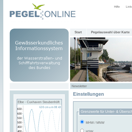
Hilfe
Link
Start
Pegelauswahl über Karte
Newsletter
Einstellungen
Elbe - Cuxhaven Steubenhöft
Grenzwerte für Unter- & Übersc
MHW / MNW
HSW