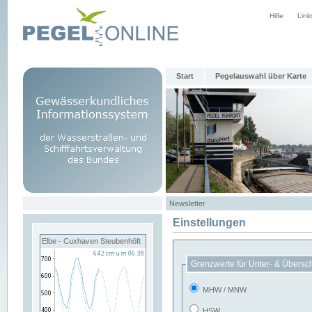
Hilfe
Link
Start
Pegelauswahl über Karte
Newsletter
Einstellungen
Elbe - Cuxhaven Steubenhöft
Grenzwerte für Unter- & Übersc
MHW / MNW
HSW