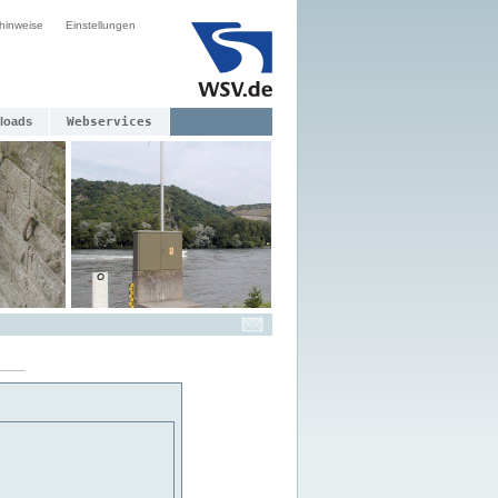
hinweise
Einstellungen
loads
Webservices