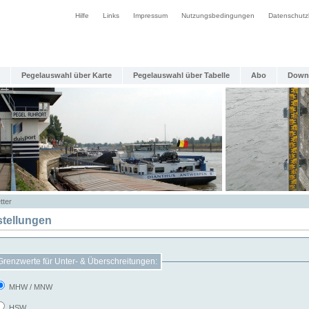
Hilfe
Links
Impressum
Nutzungsbedingungen
Datenschutz
Pegelauswahl über Karte
Pegelauswahl über Tabelle
Abo
Down
tter
stellungen
Grenzwerte für Unter- & Überschreitungen:
MHW / MNW
HSW