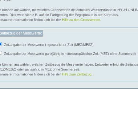
e können auswählen, mit welchen Grenzwerten die aktuellen Wasserstände in PEGELONLIN
werden. Dies wirkt sich z.B. auf die Farbgebung der Pegelpunkte in der Karte aus.
nauere Informationen finden sich bei der
Hilfe zu den Grenzwerten
.
Zeitbezug der Messwerte:
Zeitangabe der Messwerte in gesetzlicher Zeit (MEZ/MESZ)
Zeitangabe der Messwerte ganzjährig in mitteleuropäischer Zeit (MEZ) ohne Sommerzeit
e können auswählen, welchen Zeitbezug die Messwerte haben. Entweder erfolgt die Zeitangab
EZ/MESZ) oder ganzjährig in MEZ ohne Sommerzeit.
nauere Informationen finden sich bei der
Hilfe zum Zeitbezug
.