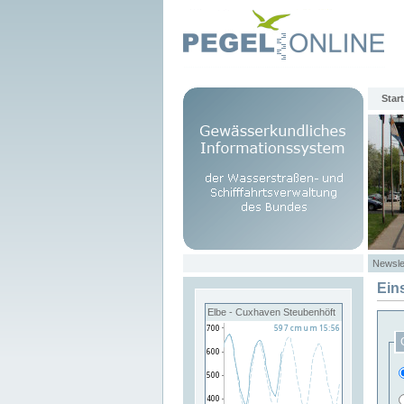
Start
Newsle
Ein
Elbe - Cuxhaven Steubenhöft