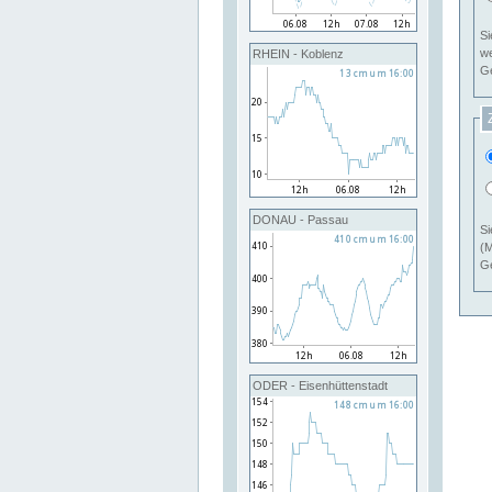
Si
RHEIN - Koblenz
Ge
DONAU - Passau
Si
(M
Ge
ODER - Eisenhüttenstadt