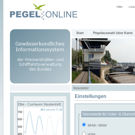
Hilfe
Link
Start
Pegelauswahl über Karte
Newsletter
Einstellungen
Elbe - Cuxhaven Steubenhöft
Grenzwerte für Unter- & Übersc
MHW / MNW
HSW