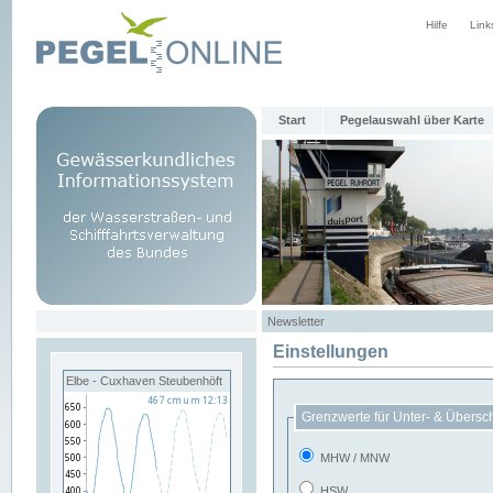
Hilfe
Link
Start
Pegelauswahl über Karte
Newsletter
Einstellungen
Elbe - Cuxhaven Steubenhöft
Grenzwerte für Unter- & Übersc
MHW / MNW
HSW