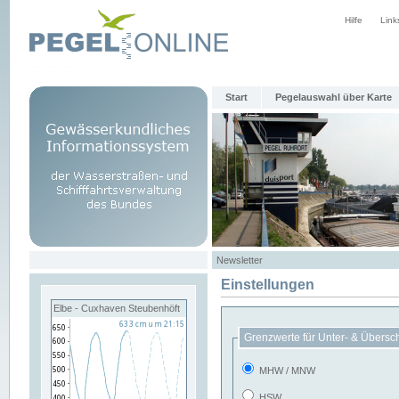
Hilfe
Link
Start
Pegelauswahl über Karte
Newsletter
Einstellungen
Elbe - Cuxhaven Steubenhöft
Grenzwerte für Unter- & Übersc
MHW / MNW
HSW