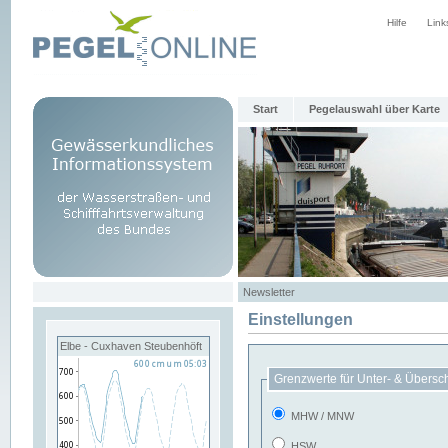
Hilfe
Link
Start
Pegelauswahl über Karte
Newsletter
Einstellungen
Elbe - Cuxhaven Steubenhöft
Grenzwerte für Unter- & Übersc
MHW / MNW
HSW