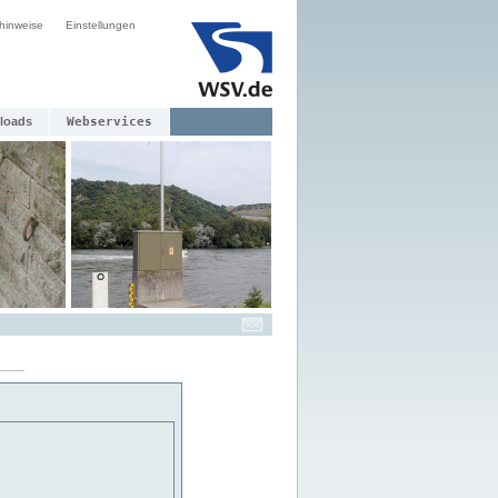
hinweise
Einstellungen
loads
Webservices