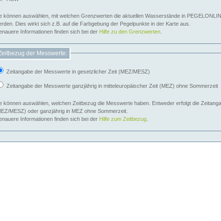
e können auswählen, mit welchen Grenzwerten die aktuellen Wasserstände in PEGELONLIN
werden. Dies wirkt sich z.B. auf die Farbgebung der Pegelpunkte in der Karte aus.
nauere Informationen finden sich bei der
Hilfe zu den Grenzwerten
.
Zeitbezug der Messwerte:
Zeitangabe der Messwerte in gesetzlicher Zeit (MEZ/MESZ)
Zeitangabe der Messwerte ganzjährig in mitteleuropäischer Zeit (MEZ) ohne Sommerzeit
e können auswählen, welchen Zeitbezug die Messwerte haben. Entweder erfolgt die Zeitangab
EZ/MESZ) oder ganzjährig in MEZ ohne Sommerzeit.
nauere Informationen finden sich bei der
Hilfe zum Zeitbezug
.