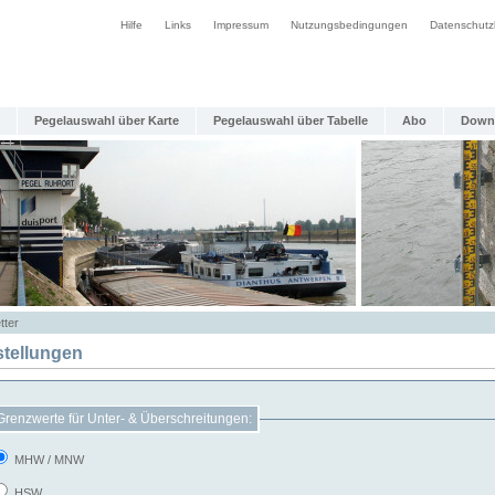
Hilfe
Links
Impressum
Nutzungsbedingungen
Datenschutz
Pegelauswahl über Karte
Pegelauswahl über Tabelle
Abo
Down
tter
stellungen
Grenzwerte für Unter- & Überschreitungen:
MHW / MNW
HSW