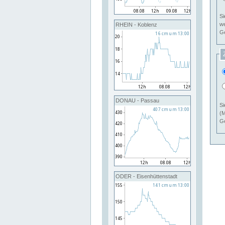
Si
RHEIN - Koblenz
Ge
DONAU - Passau
Si
(M
Ge
ODER - Eisenhüttenstadt