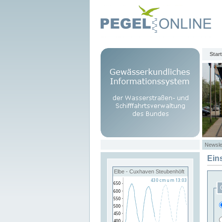
Start
Newsle
Ein
Elbe - Cuxhaven Steubenhöft