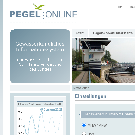
Hilfe
Link
Start
Pegelauswahl über Karte
Newsletter
Einstellungen
Elbe - Cuxhaven Steubenhöft
Grenzwerte für Unter- & Übersc
MHW / MNW
HSW