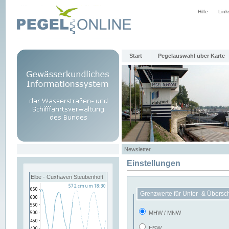
Hilfe
Link
Start
Pegelauswahl über Karte
Newsletter
Einstellungen
Elbe - Cuxhaven Steubenhöft
Grenzwerte für Unter- & Übersc
MHW / MNW
HSW