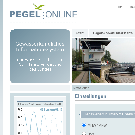
Hilfe
Link
Start
Pegelauswahl über Karte
Newsletter
Einstellungen
Elbe - Cuxhaven Steubenhöft
Grenzwerte für Unter- & Übersc
MHW / MNW
HSW