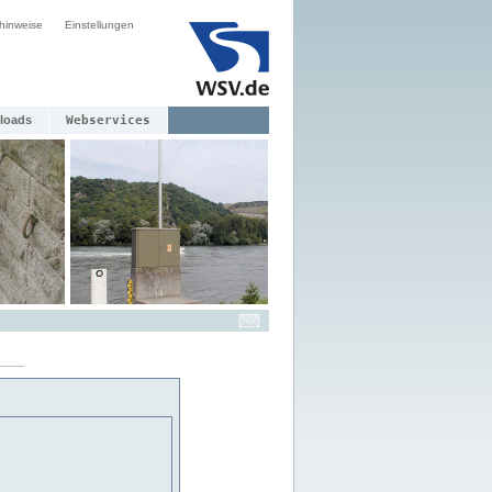
hinweise
Einstellungen
loads
Webservices