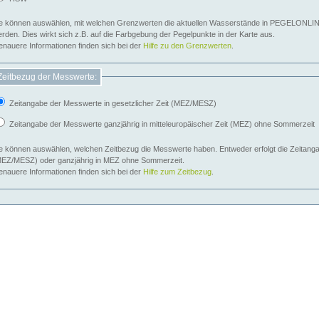
e können auswählen, mit welchen Grenzwerten die aktuellen Wasserstände in PEGELONLIN
werden. Dies wirkt sich z.B. auf die Farbgebung der Pegelpunkte in der Karte aus.
nauere Informationen finden sich bei der
Hilfe zu den Grenzwerten
.
Zeitbezug der Messwerte:
Zeitangabe der Messwerte in gesetzlicher Zeit (MEZ/MESZ)
Zeitangabe der Messwerte ganzjährig in mitteleuropäischer Zeit (MEZ) ohne Sommerzeit
e können auswählen, welchen Zeitbezug die Messwerte haben. Entweder erfolgt die Zeitangab
EZ/MESZ) oder ganzjährig in MEZ ohne Sommerzeit.
nauere Informationen finden sich bei der
Hilfe zum Zeitbezug
.