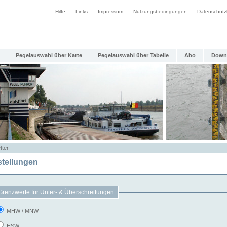
Hilfe
Links
Impressum
Nutzungsbedingungen
Datenschutz
Pegelauswahl über Karte
Pegelauswahl über Tabelle
Abo
Down
tter
stellungen
Grenzwerte für Unter- & Überschreitungen:
MHW / MNW
HSW