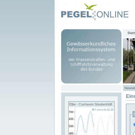
Start
Newsle
Ein
Elbe - Cuxhaven Steubenhöft