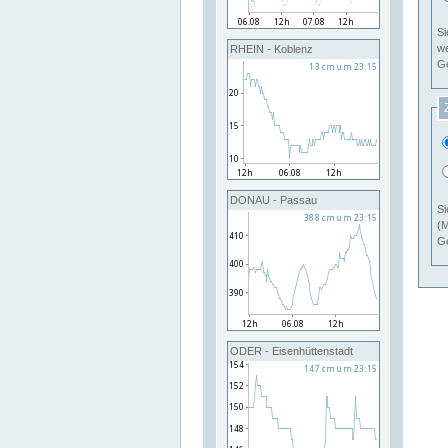
Si
RHEIN - Koblenz
Ge
DONAU - Passau
Si
(M
Ge
ODER - Eisenhüttenstadt