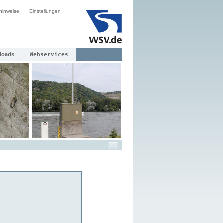
hinweise
Einstellungen
loads
Webservices