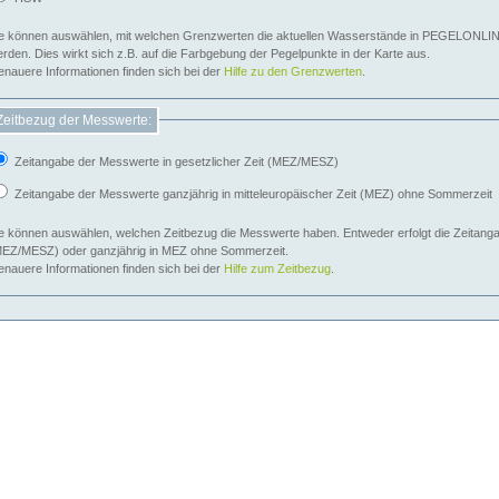
e können auswählen, mit welchen Grenzwerten die aktuellen Wasserstände in PEGELONLIN
werden. Dies wirkt sich z.B. auf die Farbgebung der Pegelpunkte in der Karte aus.
nauere Informationen finden sich bei der
Hilfe zu den Grenzwerten
.
Zeitbezug der Messwerte:
Zeitangabe der Messwerte in gesetzlicher Zeit (MEZ/MESZ)
Zeitangabe der Messwerte ganzjährig in mitteleuropäischer Zeit (MEZ) ohne Sommerzeit
e können auswählen, welchen Zeitbezug die Messwerte haben. Entweder erfolgt die Zeitangab
EZ/MESZ) oder ganzjährig in MEZ ohne Sommerzeit.
nauere Informationen finden sich bei der
Hilfe zum Zeitbezug
.