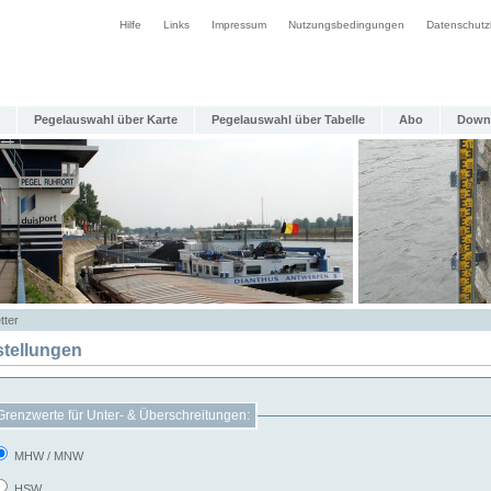
Hilfe
Links
Impressum
Nutzungsbedingungen
Datenschutz
Pegelauswahl über Karte
Pegelauswahl über Tabelle
Abo
Down
tter
stellungen
Grenzwerte für Unter- & Überschreitungen:
MHW / MNW
HSW