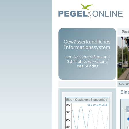
Start
Newsle
Ein
Elbe - Cuxhaven Steubenhöft