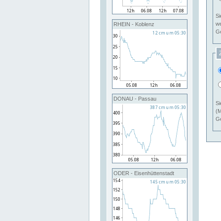
Si
RHEIN - Koblenz
Ge
DONAU - Passau
Si
(M
Ge
ODER - Eisenhüttenstadt