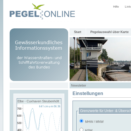
Hilfe
Link
Start
Pegelauswahl über Karte
Newsletter
Einstellungen
Elbe - Cuxhaven Steubenhöft
Grenzwerte für Unter- & Übersc
MHW / MNW
HSW