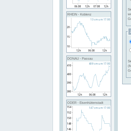
Si
RHEIN - Koblenz
Ge
DONAU - Passau
Si
(M
Ge
ODER - Eisenhüttenstadt