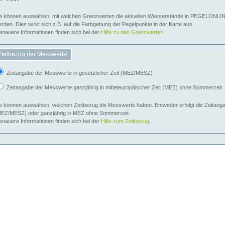
e können auswählen, mit welchen Grenzwerten die aktuellen Wasserstände in PEGELONLIN
werden. Dies wirkt sich z.B. auf die Farbgebung der Pegelpunkte in der Karte aus.
nauere Informationen finden sich bei der
Hilfe zu den Grenzwerten
.
Zeitbezug der Messwerte:
Zeitangabe der Messwerte in gesetzlicher Zeit (MEZ/MESZ)
Zeitangabe der Messwerte ganzjährig in mitteleuropäischer Zeit (MEZ) ohne Sommerzeit
e können auswählen, welchen Zeitbezug die Messwerte haben. Entweder erfolgt die Zeitangab
EZ/MESZ) oder ganzjährig in MEZ ohne Sommerzeit.
nauere Informationen finden sich bei der
Hilfe zum Zeitbezug
.