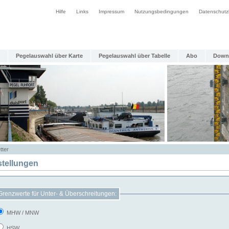
Hilfe
Links
Impressum
Nutzungsbedingungen
Datenschutz
Pegelauswahl über Karte
Pegelauswahl über Tabelle
Abo
Down
tter
stellungen
Grenzwerte für Unter- & Überschreitungen:
MHW / MNW
HSW