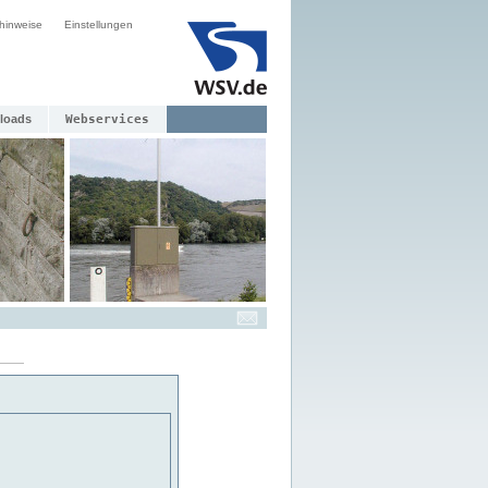
hinweise
Einstellungen
loads
Webservices