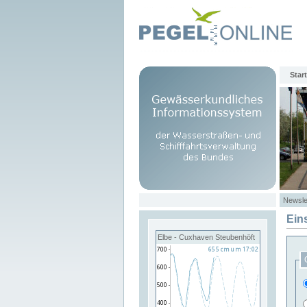
Start
Newsle
Ein
Elbe - Cuxhaven Steubenhöft