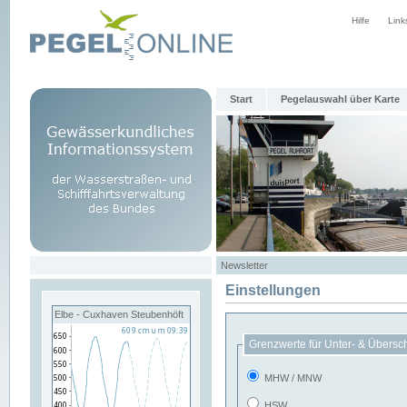
Hilfe
Link
Start
Pegelauswahl über Karte
Newsletter
Einstellungen
Elbe - Cuxhaven Steubenhöft
Grenzwerte für Unter- & Übersc
MHW / MNW
HSW