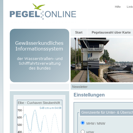
Hilfe
Link
Start
Pegelauswahl über Karte
Newsletter
Einstellungen
Elbe - Cuxhaven Steubenhöft
Grenzwerte für Unter- & Übersc
MHW / MNW
HSW